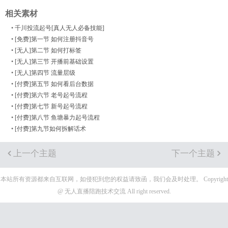
相关素材
•
千川投流起号[真人无人必备技能]
•
[免费]第一节 如何注册抖音号
•
[无人]第二节 如何打标签
•
[无人]第三节 开播前基础设置
•
[无人]第四节 流量层级
•
[付费]第五节 如何看后台数据
•
[付费]第六节 老号起号流程
•
[付费]第七节 新号起号流程
•
[付费]第八节 鱼塘暴力起号流程
•
[付费]第九节如何拆解话术
上一个主题
下一个主题
本站所有资源都来自互联网，如侵犯到您的权益请致函，我们会及时处理。 Copyright
@ 无人直播陪跑技术交流 All right reserved.